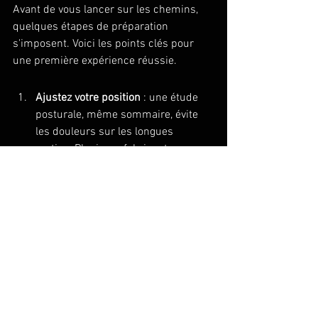
Avant de vous lancer sur les chemins, 
quelques étapes de préparation 
s'imposent. Voici les points clés pour 
une première expérience réussie.
Ajustez votre position
 : une étude 
posturale, même sommaire, évite 
les douleurs sur les longues 
sorties. Plusieurs fabricants 
français proposent ce service.
Choisissez vos pneus
 en fonction 
du terrain dominant de votre région. 
Des sections de 38 à 42 mm offrent 
un bon compromis pour débuter.
Préparez un kit de réparation
 : 
chambre à air de rechange, 
rustines, pompe et multi-outils sont 
indispensables en autonomie.