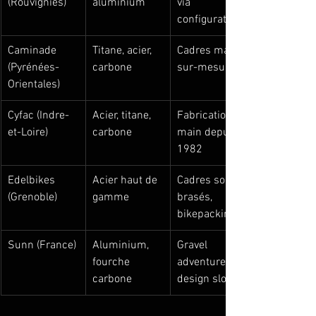
(Rouvignies)
aluminium
via 
configurateur
Caminade 
Titane, acier, 
Cadres main, 
(Pyrénées-
carbone
sur-mesure
Orientales)
Cyfac (Indre-
Acier, titane, 
Fabrication 
et-Loire)
carbone
main depuis 
1982
Edelbikes 
Acier haut de 
Cadres soudo-
(Grenoble)
gamme
brasés, 
bikepacking
Sunn (France)
Aluminium, 
Gravel 
fourche 
adventure, 
carbone
design sloping