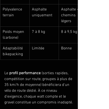
Polyvalence 
Asphalte 
Asphalte + 
terrain
uniquement
chemins 
légers
Poids moyen 
7 à 8 kg
8 à 9,5 kg
(carbone)
Adaptabilité 
Limitée
Bonne
bikepacking
Le 
profil performance
 (sorties rapides, 
compétition sur route, groupes à plus de 
35 km/h de moyenne) bénéficiera d'un 
vélo de route dédié. À ce niveau 
d'exigence, chaque watt compte et le 
gravel constitue un compromis inadapté.