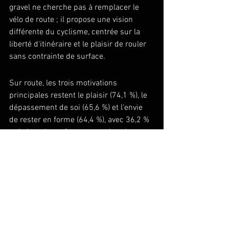
gravel ne cherche pas à remplacer le 
vélo de route ; il propose une vision 
différente du cyclisme, centrée sur la 
liberté d'itinéraire et le plaisir de rouler 
sans contrainte de surface.
Sur route, les trois motivations 
principales restent le plaisir (74,1 %), le 
dépassement de soi (65,6 %) et l'envie 
de rester en forme (64,4 %), avec 36,2 % 
qui citent la performance et les chronos. 
En gravel, la hiérarchie bascule vers la 
nature et la variété. Cette distinction 
fondamentale explique pourquoi 
comparer uniquement les watts ou les 
km/h passe à côté de l'essentiel.
L'écosystème événementiel accompagne 