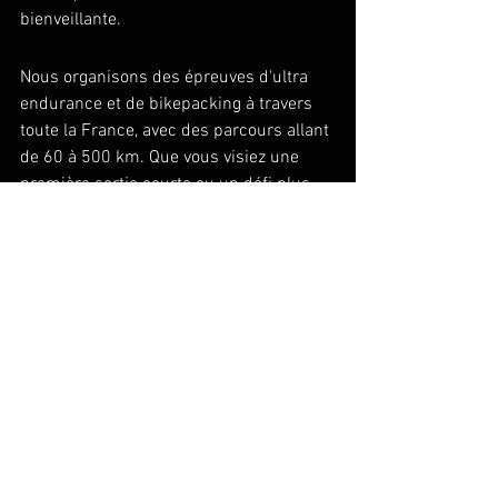
bienveillante.
Nous organisons des épreuves d'ultra 
endurance et de bikepacking à travers 
toute la France, avec des parcours allant 
de 60 à 500 km. Que vous visiez une 
première sortie courte ou un défi plus 
ambitieux, vous trouverez un format 
adapté à votre niveau parmi 
les 
événements gravel en France
 que nous 
proposons. Chaque épreuve est conçue 
pour accueillir aussi bien les novices 
que les cyclistes expérimentés.
Entretien de base : quelques 
gestes pour prolonger la vie de 
votre gravel