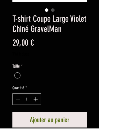
T-shirt Coupe Large Violet
Chiné GravelMan
Prix
29,00 €
TVA Incluse
Taille
*
Quantité
*
Ajouter au panier
Conçu pour les passionnés de