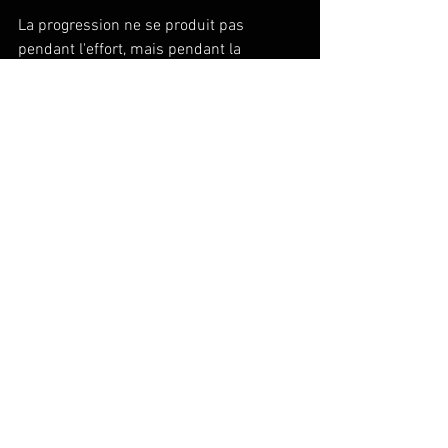
La progression ne se produit pas 
pendant l'effort, mais pendant la 
récupération. Négliger cette phase, c'est 
annuler une partie des bénéfices de 
chaque séance et s'exposer au risque de 
surentraînement
.
Trois leviers de récupération à intégrer 
dans votre routine :
Le sommeil
 : visez 7 à 9 heures par 
nuit, en particulier les jours suivant 
une sortie longue. Le sommeil 
profond est le moment où les fibres 
musculaires se réparent et où le 
système nerveux se régénère.
Les sorties de décrassage
 : 30 à 45 
minutes à très faible intensité (50 à 