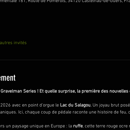
ementale 161, Route de Pomerols, 34120 Castelnau-de-Guers, Fr
autres invités
ement
Gravelman Series ! Et quelle surprise, la première des nouvelles
026 avec en point d'orgue le 
Lac du Salagou
, Un joyau brut posé
caniques. Ici, chaque coup de pédale raconte une histoire de feu, 
ers un paysage unique en Europe : la 
ruffe
, cette terre rouge ocre 