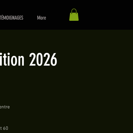
TÉMOIGNAGES
More
ition 2026
entre
t 60