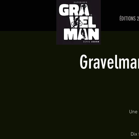
ÉDITIONS 
Gravelman
Une 
Dix