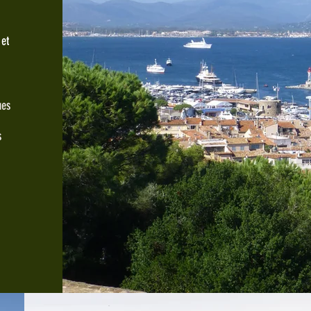
 et
ues
s