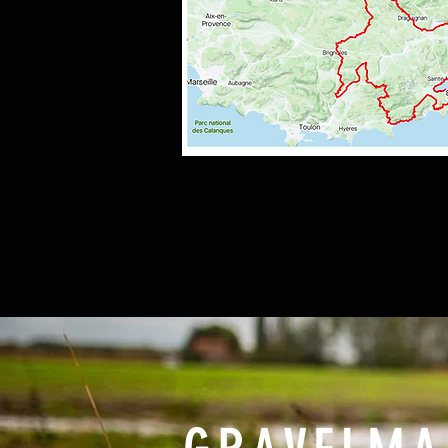
GravelMan 
Tropez :
13 oct. 2023, 06
Fréjus
,