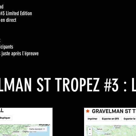
ad
#3 Limited Edition
 en direct
t
icipants
 juste après l'épreuve
LMAN ST TROPEZ #3 : 