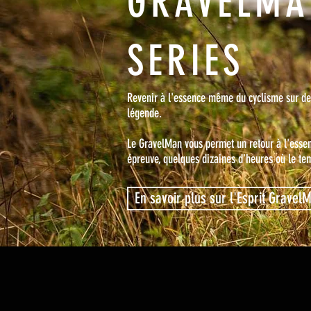
GRAVELMA
SERIES
Revenir à l'essence même du cyclisme sur de
légende.
Le GravelMan vous permet un retour à l'essen
épreuve, quelques dizaines d'heures où le te
En savoir plus sur l'Esprit Gravel