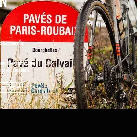
N
s parcours de
tiel le temps d'une
mps est suspendu.
Man Series