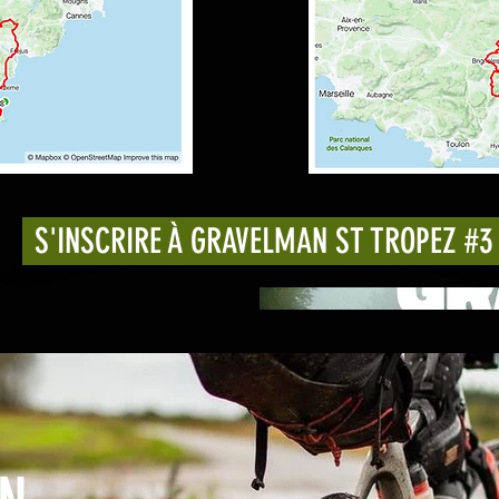
Series - St 
 Edition #3
Quand
S'INSCRIRE À GRAVELMAN ST TROPEZ #3
:00 – 15 oct. 2023, 12:00
Où
 
Fréjus, France
Détails