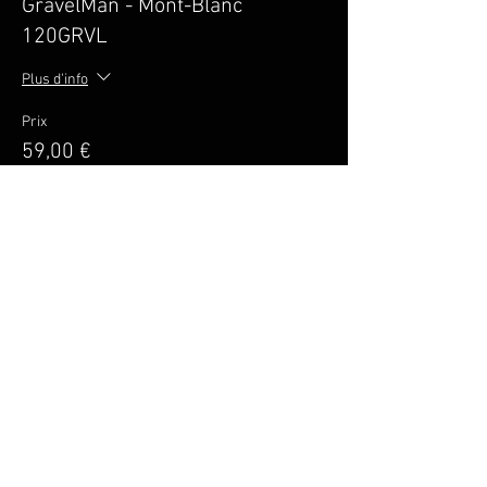
GravelMan - Mont-Blanc
120GRVL
Plus d'info
Prix
59,00 €
Vente expirée
Type de billet
GravelMan - Mont-Blanc
120ROAD
Plus d'info
Prix
59,00 €