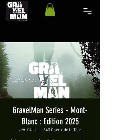
GravelMan Series - Mont-
Blanc : Edition 2025
ven. 04 juil.
  |  
640 Chem. de la Tour