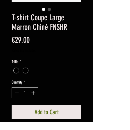
T-shirt Coupe Large
Marron Chiné FNSHR
Price
€29.00
Sales Tax Included
Taille
*
Quantity
*
Add to Cart
Conçu pour les passionnés de