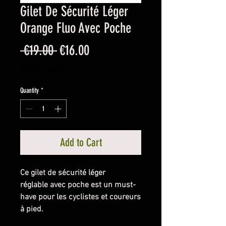
Gilet De Sécurité Léger
Orange Fluo Avec Poche
Regular
Sale
 €19.00 
€16.00
Price
Price
Sales Tax Included
Quantity
*
Add to Cart
Ce gilet de sécurité léger
réglable avec poche est un must-
have pour les cyclistes et coureurs
à pied.