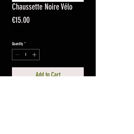
Chaussette Noire Vélo
Price
€15.00
Sales Tax Included
Quantity
*
Add to Cart
TAILLE UNIQUE
CHAUSSETTE MI-MOLLET
RESPIRANTE
SÉCHAGE RAPIDE
MÉLANGE DE POLYAMIDE ET
POLYESTER