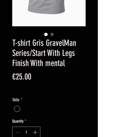
T-shirt Gris GravelMan
Series/Start With Legs
Finish With mental
Price
€25.00
Sales Tax Included
Taille
*
Quantity
*