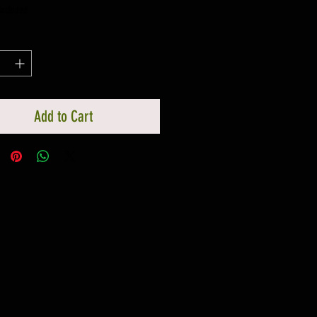
Price
Price
 Included
Add to Cart