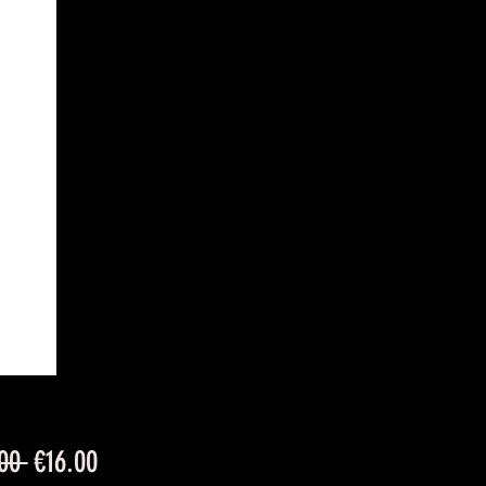
Regular
Sale
00 
€16.00