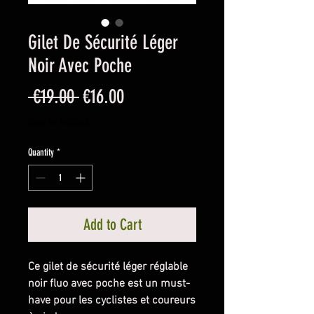
Gilet De Sécurité Léger
Noir Avec Poche
Regular
Sale
 €19.00 
€16.00
Price
Price
Sales Tax Included
Quantity
*
Add to Cart
Ce gilet de sécurité léger réglable
noir fluo avec poche est un must-
have pour les cyclistes et coureurs