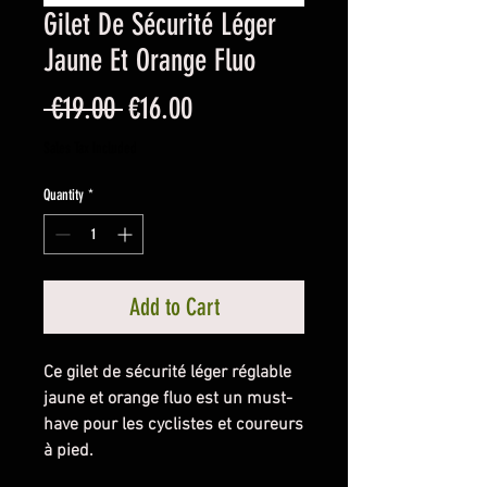
Gilet De Sécurité Léger
Jaune Et Orange Fluo
Regular
Sale
 €19.00 
€16.00
Price
Price
Sales Tax Included
Quantity
*
Add to Cart
Ce gilet de sécurité léger réglable
jaune et orange fluo est un must-
have pour les cyclistes et coureurs
à pied.